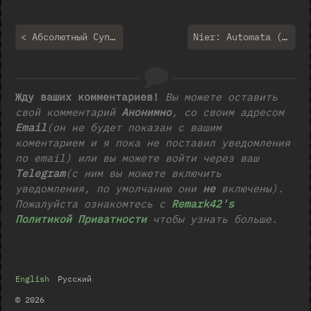
< Абсолютный Супермен #15-17 — “Бесконечные начала” (2025-2026)
Nier: Automata (2017) — flowers for m[A]chines >
Жду ваших комментариев!
Вы можете оставить
свой комментарий
Aнонимно
, со своим адресом
Email
(он не будет показан с вашим
коментарием и я пока не поставил уведомления
по email) или вы можете войти через ваш
Telegram
(с ним вы можете включить
уведомления, по умолчанию они
не
включены).
Пожалуйста ознакомтесь с
Remark42's
Политикой Приватности
чтобы узнать больше.
English
Русский
© 2026