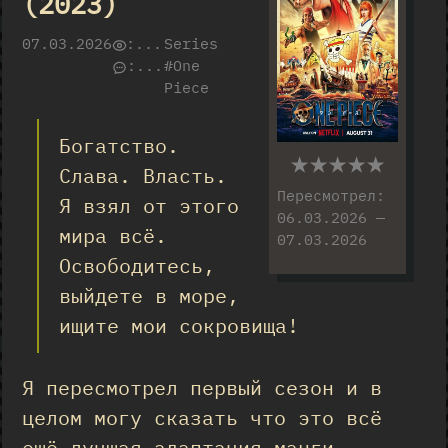
(2023)
07.03.2026
:
...
Series
:
...
#One
Piece
Богатство.
★★★★★
Слава. Власть.
Пересмотрел:
Я взял от этого
06.03.2026 —
мира всё.
07.03.2026
Освободитесь,
выйдете в море,
ищите мои сокровища!
Я пересмотрел первый сезон и в
целом могу сказать что это всё
ещё лучшая адаптация манги