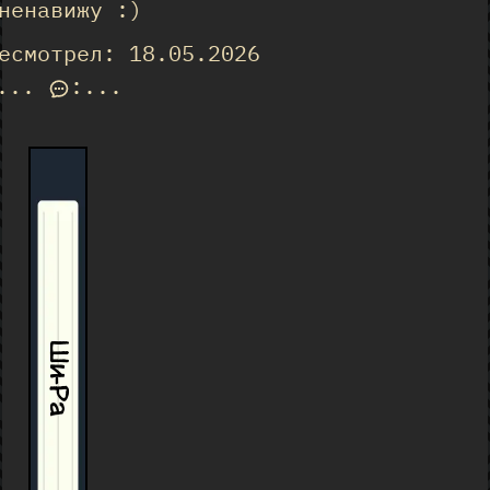
ненавижу :)
есмотрел: 18.05.2026
...
:
...
Ши-Ра