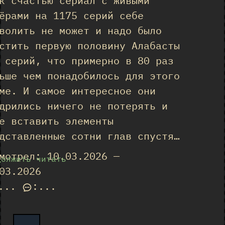
к счастью сериал с живыми
ёрами на 1175 серий себе
волить не может и надо было
стить первую половину Алабасты
 серий, что примерно в 80 раз
ьше чем понадобилось для этого
ме. И самое интересное они
дрились ничего не потерять и
е вставить элементы
дставленные сотни глав спустя…
мотрел: 10.03.2026 —
должить читать
03.2026
...
:
...