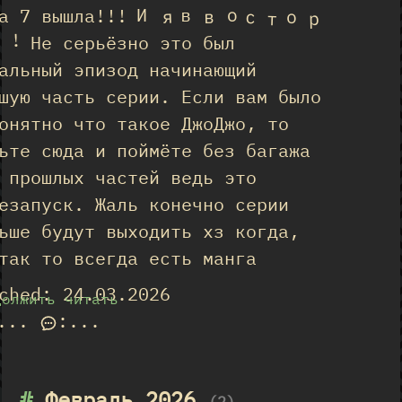
о
И
в
а 7 вышла!!!
я
в
с
о
т
р
!
Не серьёзно это был
альный эпизод начинающий
шую часть серии. Если вам было
онятно что такое ДжоДжо, то
ьте сюда и поймёте без багажа
 прошлых частей ведь это
езапуск. Жаль конечно серии
ьше будут выходить хз когда,
так то всегда есть манга
ched: 24.03.2026
должить читать
...
:
...
#
Февраль 2026