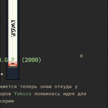
I.W.G.P.
×
W.G.P. (2000)
★★
ажется теперь знаю откуда у
торов
Yakuza
появилась идея для
серии