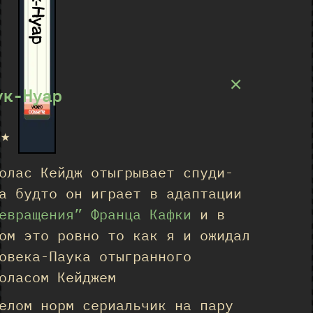
Паук-Нуар
×
ук-Нуар
★★
олас Кейдж отыгрывает спуди-
а будто он играет в адаптации
евращения” Франца Кафки
и в
ом это ровно то как я и ожидал
овека-Паука отыгранного
оласом Кейджем
елом норм сериальчик на пару