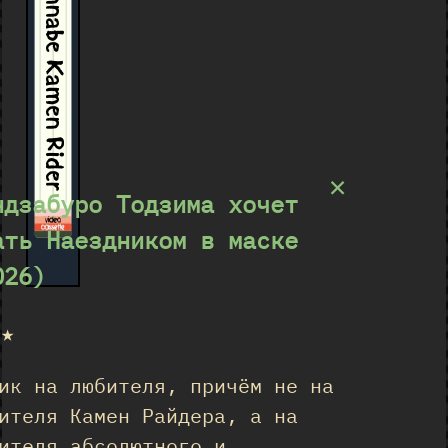
Wannabe Kamen Rider
×
ндзабуро Тодзима хочет
ать Наездником в маске
026)
★★
ик на любителя, причём не на
ителя Камен Райдера, а на
ителя абсолютного и