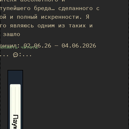
тупейшего бреда… сделанного с
ой и полный искренности. Я
го являюсь одним из таких и
 зашло
ончил: 02.06.26 — 04.06.2026
должить читать
...
:
...