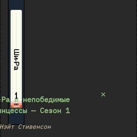
Ши-Ра
×
1
-Ра и непобедимые
инцессы — Сезон 1
Нэйт Стивенсон