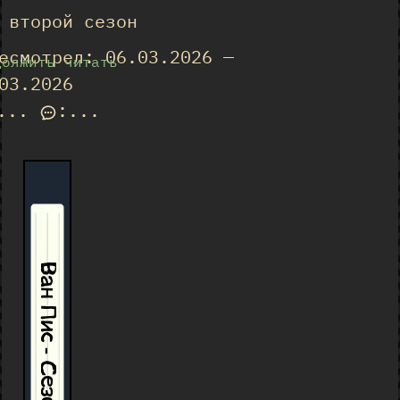
 второй сезон
есмотрел: 06.03.2026 —
должить читать
03.2026
...
:
...
Ван Пис - Сезон 2