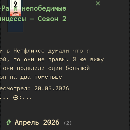
×
2
-Ра и непобедимые
инцессы — Сезон 2
★
и в Нетфликсе думали что я
ой, то они не правы. Я же вижу
 они поделили один большой
он на два поменьше
есмотрел: 20.05.2026
...
:
...
#
Апрель 2026
(2)