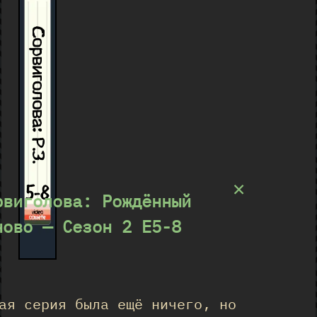
Сорвиголова: Р.З.
×
5-8
рвиголова: Рождённый
ново — Сезон 2 E5-8
★
ая серия была ещё ничего, но