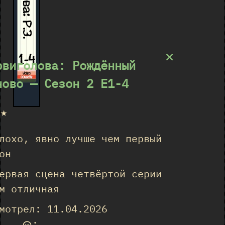
×
1-4
рвиголова: Рождённый
ново — Сезон 2 E1-4
★★
лохо, явно лучше чем первый
он
ервая сцена четвёртой серии
м отличная
мотрел: 11.04.2026
...
:
...