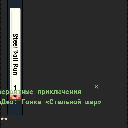
Steel Ball Run
×
1
вероятные приключения
оДжо: Гонка «Стальной шар»
★★★