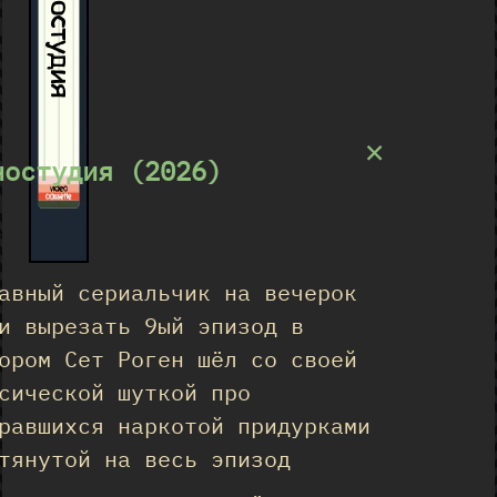
Киностудия
×
ностудия (2026)
★
авный сериальчик на вечерок
и вырезать 9ый эпизод в
ором Сет Роген шёл со своей
сической шуткой про
равшихся наркотой придурками
тянутой на весь эпизод