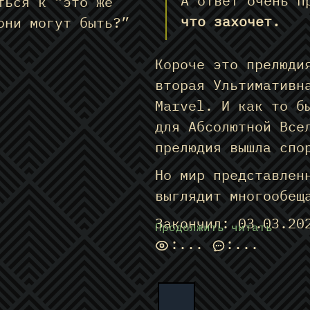
А ответ очень 
ться к “это же
что захочет.
они могут быть?”
Короче это прелюди
вторая Ультимативн
Marvel. И как то б
для Абсолютной Все
прелюдия вышла спо
Но мир представлен
выглядит многообещ
Закончил: 03.03.20
Продолжить читать
:
...
:
...