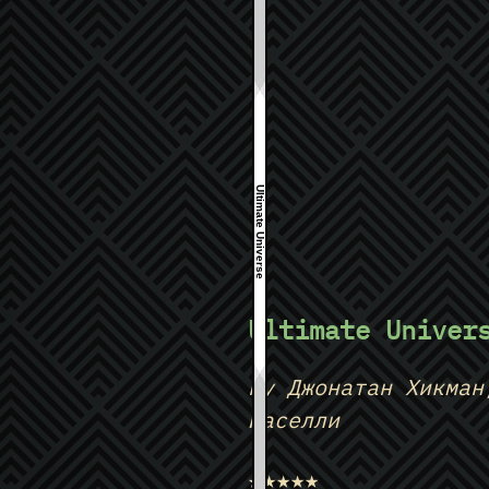
Ultimate Universe
Ultimate Univer
by Джонатан Хикман
Каселли
★★★★★