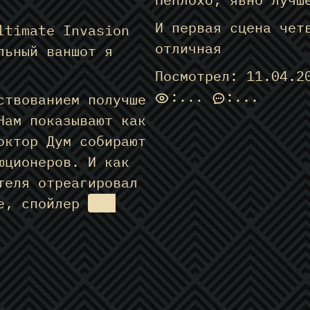
И первая сцена чет
ltimate Invasion
отличная
льный ваншот я
Посмотрел: 11.04.2
:
...
:
...
ствованием получше
Нам показывают как
октор Дум собирают
юционеров. И как
теля отреагировал
ие, спойлер
они