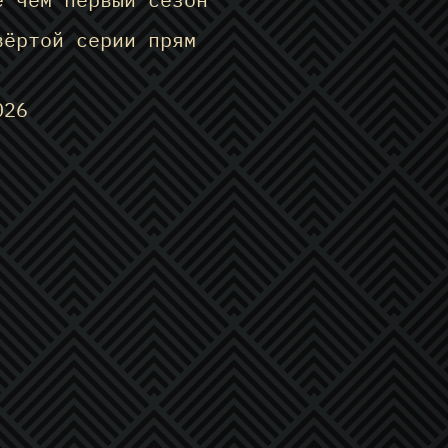
вёртой серии прям
026