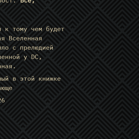
прост.
Всё,
я к тому чем будет
ая Вселенная
ыло с прелюдией
ленной у DC,
рная.
ный в этой книжке
ающе
26