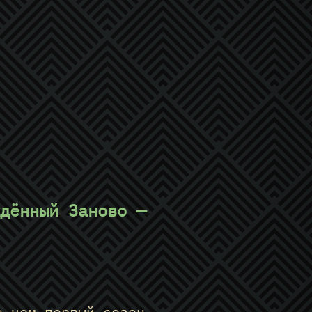
дённый Заново —
е чем первый сезон