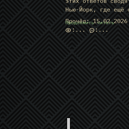
этих ответов сводя
Нью-Йорк, где ещё 
Прочёл: 15.02.2026
Продолжить читать
:
...
:
...