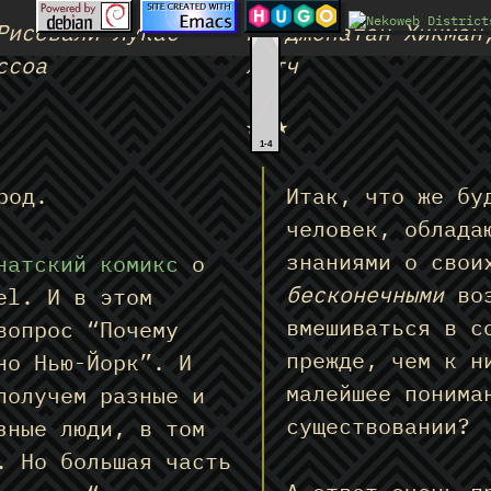
Рисовали Лукас
by Джонатан Хикман
ссоа
Хитч
★★★
1-4
род.
Итак, что же бу
человек, облада
знаниями о свои
натский комикс
о
бесконечными
воз
el. И в этом
вмешиваться в с
вопрос “Почему
прежде, чем к н
но Нью-Йорк”. И
малейшее понима
получем разные и
существовании?
зные люди, в том
. Но большая часть