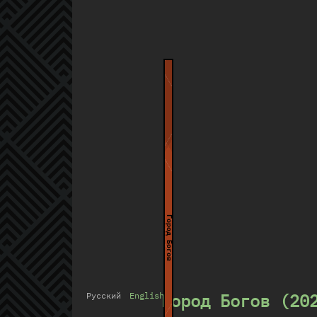
Город Богов
Город Богов (20
Русский
English