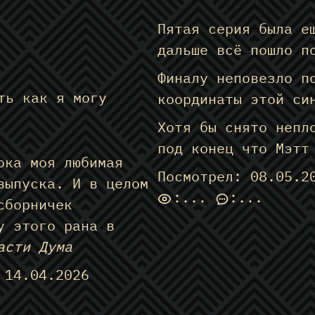
Пятая серия была е
дальше всё пошло п
Финалу неповезло п
ть как я могу
координаты этой си
Хотя бы снято непл
под конец что Мэтт
ока моя любимая
Посмотрел: 08.05.2
выпуска. И в целом
:
...
:
...
сборничек
у этого рана в
асти Дума
 14.04.2026