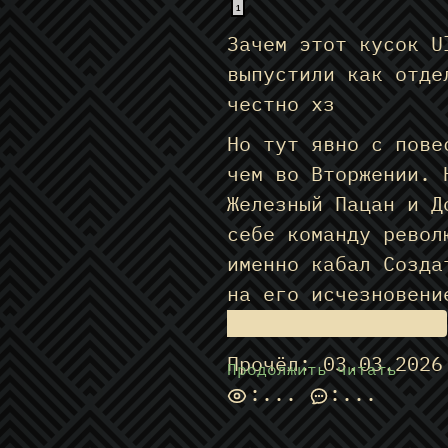
1
Зачем этот кусок U
выпустили как отде
честно хз
Но тут явно с пове
чем во Вторжении. 
Железный Пацан и Д
себе команду револ
именно кабал Созда
на его исчезновен
подорвали Нью-Йорк
Прочёл: 03.03.2026
Продолжить читать
:
...
:
...