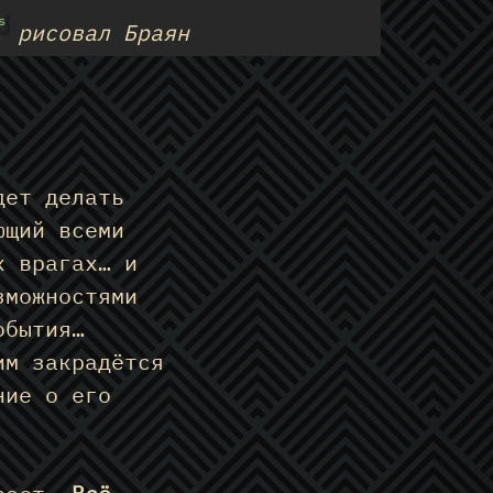
, рисовал Браян
дет делать
ющий всеми
х врагах… и
можностями
обытия…
им закрадётся
ние о его